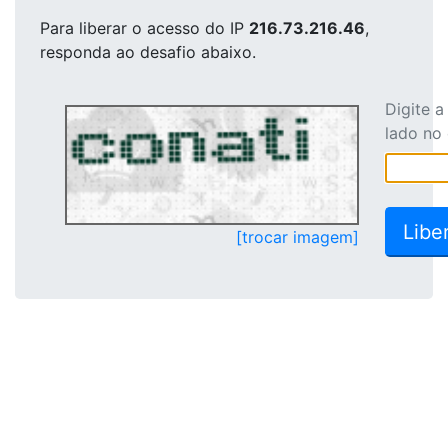
Para liberar o acesso
do IP
216.73.216.46
,
responda ao desafio abaixo.
Digite 
lado no
[trocar imagem]